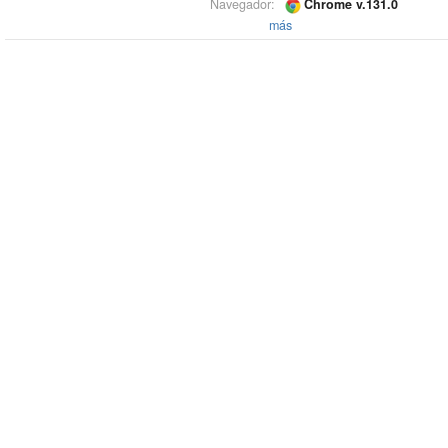
Navegador:
Chrome v.131.0
más