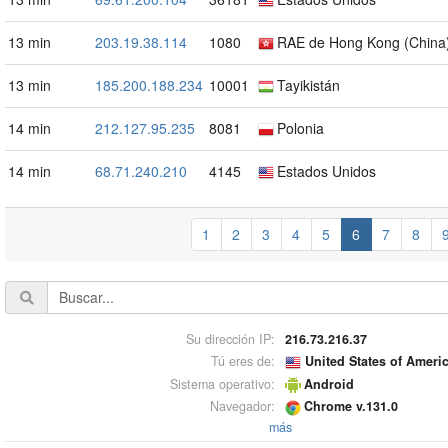
13 min
203.19.38.114
1080
RAE de Hong Kong (China
13 min
185.200.188.234
10001
Tayikistán
14 min
212.127.95.235
8081
Polonia
14 min
68.71.240.210
4145
Estados Unidos
1
2
3
4
5
6
7
8
Su dirección IP:
216.73.216.37
Tú eres de:
United States of Ameri
Sistema operativo:
Android
Navegador:
Chrome v.131.0
más